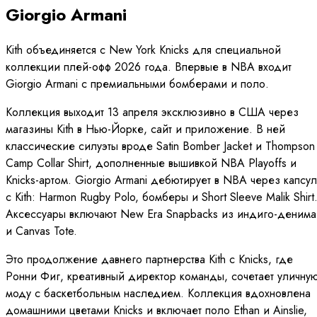
Giorgio Armani
Kith объединяется с New York Knicks для специальной
коллекции плей-офф 2026 года. Впервые в NBA входит
Giorgio Armani с премиальными бомберами и поло.
Коллекция выходит 13 апреля эксклюзивно в США через
магазины Kith в Нью-Йорке, сайт и приложение. В ней
классические силуэты вроде Satin Bomber Jacket и Thompson
Camp Collar Shirt, дополненные вышивкой NBA Playoffs и
Knicks-артом. Giorgio Armani дебютирует в NBA через капсул
с Kith: Harmon Rugby Polo, бомберы и Short Sleeve Malik Shirt
Аксессуары включают New Era Snapbacks из индиго-денима
и Canvas Tote.
Это продолжение давнего партнерства Kith с Knicks, где
Ронни Фиг, креативный директор команды, сочетает уличну
моду с баскетбольным наследием. Коллекция вдохновлена
домашними цветами Knicks и включает поло Ethan и Ainslie,