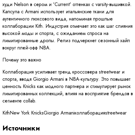
худи Nelson в сером и 'Current' оттенках с varsity-вышивкой.
Капсула с Armani использует итальянские ткани для
аутентичного люксового вида, напоминая прошлые
коллаборации Kith. Индустрия отмечает это как шаг слияния
высокой моды и спорта, с ожиданием спроса на
лимитированные дропы. Релиз подчеркнет сезонный хайп
вокруг плей-офф NBA.
Почему это важно
Коллаборация усиливает тренд кроссовера streetwear и
спорта, вводя Giorgio Armani в NBA-культуру. Это повышает
ценность Knicks как модного партнера и стимулирует рынок
лимитированных коллекций, влияя на восприятие брендов в
сегменте collab.
Kith
New York Knicks
Giorgio Armani
коллаборация
streetwear
Источники