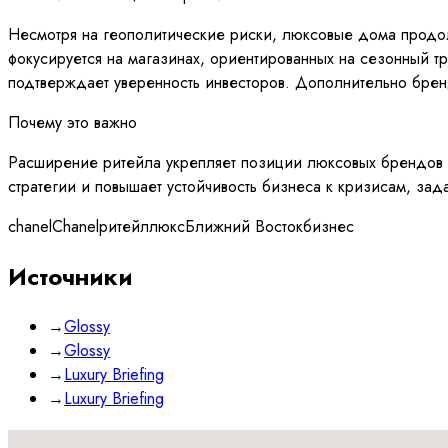
Несмотря на геополитические риски, люксовые дома продолж
фокусируется на магазинах, ориентированных на сезонный тр
подтверждает уверенность инвесторов. Дополнительно брен
Почему это важно
Расширение ритейла укрепляет позиции люксовых брендов н
стратегии и повышает устойчивость бизнеса к кризисам, зад
chanel
Chanel
ритейл
люкс
Ближний Восток
бизнес
Источники
→
Glossy
→
Glossy
→
Luxury Briefing
→
Luxury Briefing