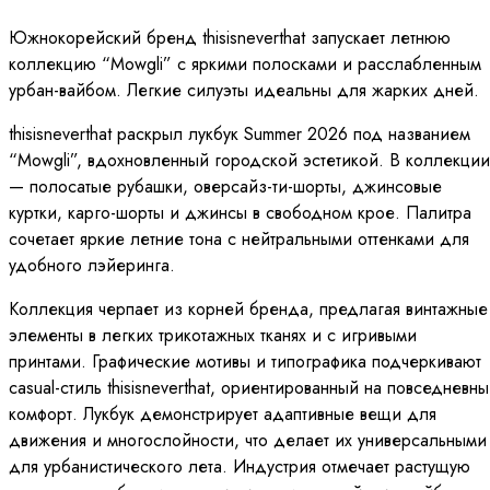
Южнокорейский бренд thisisneverthat запускает летнюю
коллекцию “Mowgli” с яркими полосками и расслабленным
урбан-вайбом. Легкие силуэты идеальны для жарких дней.
thisisneverthat раскрыл лукбук Summer 2026 под названием
“Mowgli”, вдохновленный городской эстетикой. В коллекции
— полосатые рубашки, оверсайз-ти-шорты, джинсовые
куртки, карго-шорты и джинсы в свободном крое. Палитра
сочетает яркие летние тона с нейтральными оттенками для
удобного лэйеринга.
Коллекция черпает из корней бренда, предлагая винтажные
элементы в легких трикотажных тканях и с игривыми
принтами. Графические мотивы и типографика подчеркивают
casual-стиль thisisneverthat, ориентированный на повседневн
комфорт. Лукбук демонстрирует адаптивные вещи для
движения и многослойности, что делает их универсальными
для урбанистического лета. Индустрия отмечает растущую