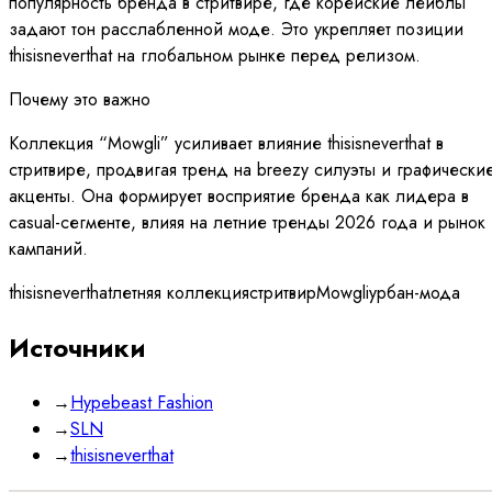
популярность бренда в стритвире, где корейские лейблы
задают тон расслабленной моде. Это укрепляет позиции
thisisneverthat на глобальном рынке перед релизом.
Почему это важно
Коллекция “Mowgli” усиливает влияние thisisneverthat в
стритвире, продвигая тренд на breezy силуэты и графически
акценты. Она формирует восприятие бренда как лидера в
casual-сегменте, влияя на летние тренды 2026 года и рынок
кампаний.
thisisneverthat
летняя коллекция
стритвир
Mowgli
урбан-мода
Источники
→
Hypebeast Fashion
→
SLN
→
thisisneverthat