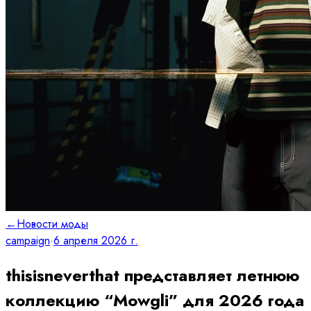
←
Новости моды
campaign
·
6 апреля 2026 г.
thisisneverthat представляет летнюю
коллекцию “Mowgli” для 2026 года