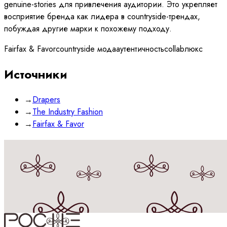
genuine-stories для привлечения аудитории. Это укрепляет
восприятие бренда как лидера в countryside-трендах,
побуждая другие марки к похожему подходу.
Fairfax & Favor
countryside мода
аутентичность
collab
люкс
Источники
→
Drapers
→
The Industry Fashion
→
Fairfax & Favor
Принимаю
политику
обработки данных