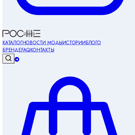
КАТАЛОГ
НОВОСТИ МОДЫ
ИСТОРИИ
БЛОГ
О
БРЕНДЕ
FAQ
КОНТАКТЫ