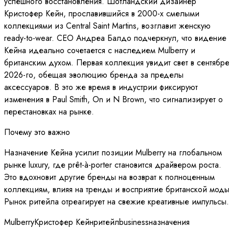
успешного восстановления. Шотландский дизайнер
Кристофер Кейн, прославившийся в 2000-х смелыми
коллекциями из Central Saint Martins, возглавит женскую
ready-to-wear. CEO Андреа Балдо подчеркнул, что видение
Кейна идеально сочетается с наследием Mulberry и
британским духом. Первая коллекция увидит свет в сентябр
2026-го, обещая эволюцию бренда за пределы
аксессуаров. В это же время в индустрии фиксируют
изменения в Paul Smith, On и N Brown, что сигнализирует о
перестановках на рынке.
Почему это важно
Назначение Кейна усилит позиции Mulberry на глобальном
рынке luxury, где prêt-à-porter становится драйвером роста.
Это вдохновит другие бренды на возврат к полноценным
коллекциям, влияя на тренды и восприятие британской моды
Рынок ритейла отреагирует на свежие креативные импульсы.
Mulberry
Кристофер Кейн
ритейл
business
назначения