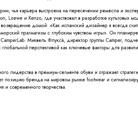
рии, чья карьера выстроена на пересечении ремесла и экспе
on, Loewe и Kenzo, где участвовал в разработке культовых м
а возвращение домой: «Как испанский дизайнер я всегда сч
орский прагматизм с глубоким чувством игры». Он планируе
CamperLab. Миквель Флуксà, директор группы Camper, подче
с глобальной перспективой как ключевые факторы для развити
ого лидерства в премиум-сегменте обуви и отражает стратег
ет позицию бренда на мировом рынке footwear и сигнализиру
 и современного творчества.