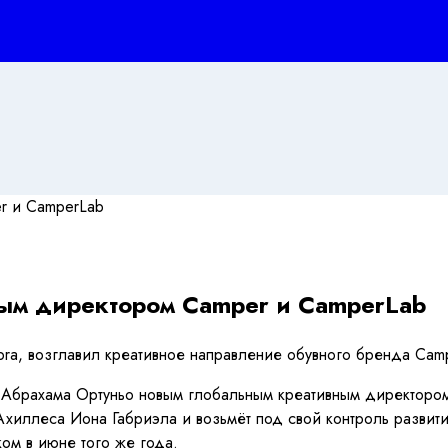
ым директором Camper и CamperLab
ra, возглавил креативное направление обувного бренда Camp
и Абрахама Ортуньо новым глобальным креативным директоро
Ахиллеса Иона Габриэла и возьмёт под свой контроль развит
ком в июне того же года.