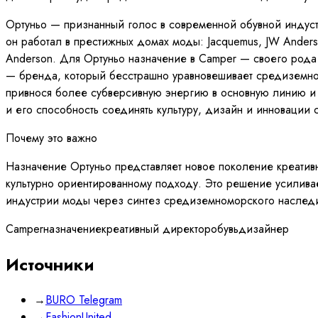
Ортуньо — признанный голос в современной обувной индуст
он работал в престижных домах моды: Jacquemus, JW Anders
Anderson. Для Ортуньо назначение в Camper — своего род
— бренда, который бесстрашно уравновешивает средиземном
привнося более субверсивную энергию в основную линию и 
и его способность соединять культуру, дизайн и инновации 
Почему это важно
Назначение Ортуньо представляет новое поколение креативн
культурно ориентированному подходу. Это решение усилива
индустрии моды через синтез средиземноморского наследия
Camper
назначение
креативный директор
обувь
дизайнер
Источники
→
BURO Telegram
→
FashionUnited