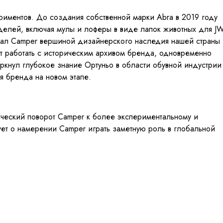
риментов. До создания собственной марки Abra в 2019 году
оделей, включая мулы и лоферы в виде лапок животных для J
итал Camper вершиной дизайнерского наследия нашей страны
т работать с историческим архивом бренда, одновременно
ркнул глубокое знание Ортуньо в области обувной индустрии
я бренда на новом этапе.
ический поворот Camper к более экспериментальному и
ет о намерении Camper играть заметную роль в глобальной