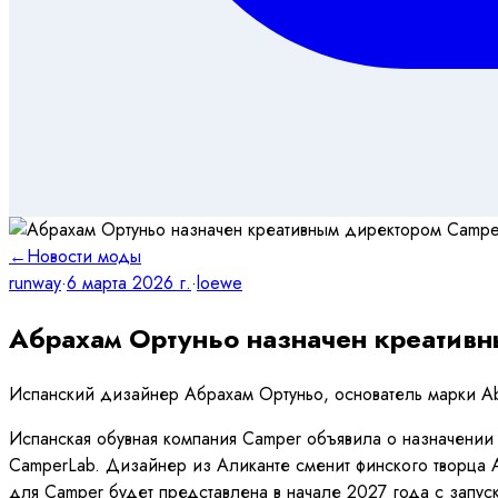
←
Новости моды
runway
·
6 марта 2026 г.
·
loewe
Абрахам Ортуньо назначен креативн
Испанский дизайнер Абрахам Ортуньо, основатель марки Ab
Испанская обувная компания Camper объявила о назначени
CamperLab. Дизайнер из Аликанте сменит финского творца 
для Camper будет представлена в начале 2027 года с запус