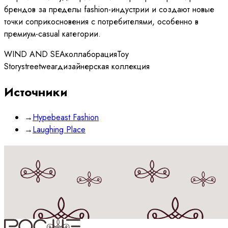
брендов за пределы fashion-индустрии и создают новые
точки соприкосновения с потребителями, особенно в
премиум-casual категории.
WIND AND SEA
коллаборация
Toy
Story
streetwear
дизайнерская коллекция
Источники
→
Hypebeast Fashion
→
Laughing Place
Принимаю
политику
обработки данных