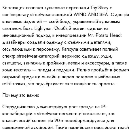
Коллекция сочетает культовые персонажи Toy Story с
contemporary streetwear-эстетикой WIND AND SEA. Одно из
ключевых изделий — скейтборд, украшенный культовым
слоганом Buzz Lightyear. Особый акцент сделан на
инновационный подход к интерпретации Mr. Potato Head:
дизайнеры создали одежду с съёмными деталями,
отсылающими к персонажу. Капсула охватывает полный
спектр streetwear-категорий: верхнюю одежду, худи,
свитшоты, винтажные тройники, кепки и аксессуары, а также
хоме-текстиль — пледы и подушки. Релиз пройдёт в формат
открытой продажи онлайн и через лотерею в избранных
retail-точках, что подчёркивает эксклюзивность проекта.
Почему это важно
Сотрудничество демонстрирует рост тренда на IP-
коллаборации в streetwear-сегменте и показывает, как
классический контент из 90-х переформатируется для
современной аудитории. Такие партнёрства расширяют reach