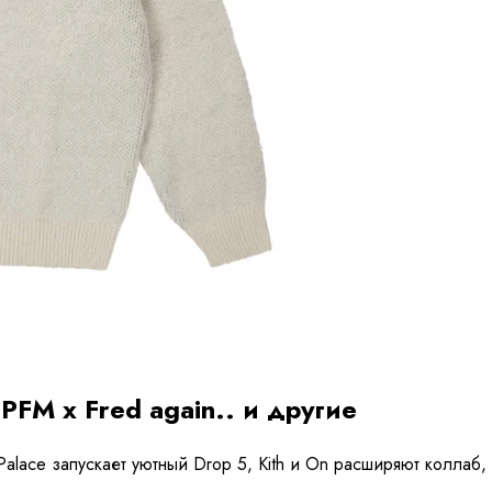
CPFM x Fred again.. и другие
lace запускает уютный Drop 5, Kith и On расширяют коллаб, 