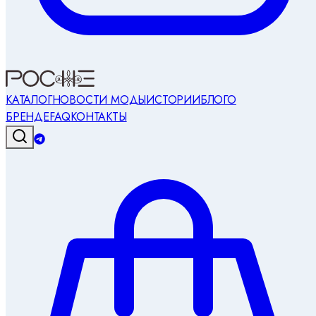
КАТАЛОГ
НОВОСТИ МОДЫ
ИСТОРИИ
БЛОГ
О
БРЕНДЕ
FAQ
КОНТАКТЫ