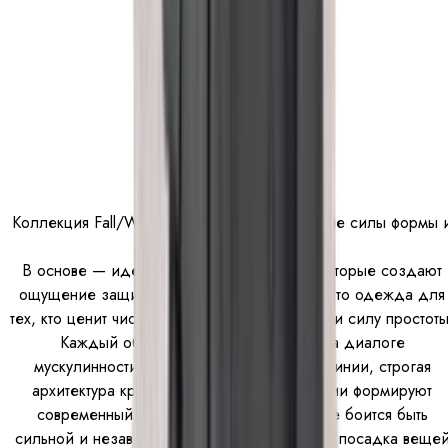
Коллекция Fall/Winter’23 — это исследование силы формы 
минималистичной эстетики.
В основе — идея герметичных силуэтов, которые создают
ощущение защищённости и уверенности. Это одежда для
тех, кто ценит чистоту линий, строгость форм и силу простоты
Каждый образ коллекции построен на диалоге
мускулинности и женственности. Чёткие линии, строгая
архитектура кроя и безупречные пропорции формируют
современный образ женщины, которая не боится быть
сильной и независимой. При этом детали и посадка веще