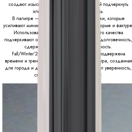
создают изысканный баланс, позволяющий подчеркнуть
элегантность и внутреннюю мощь.
В палитре — глубокие нейтральные оттенки, которые
усиливают минимализм и делают акцент на форме и фактуре
Использованные материалы премиального качества
подчеркивают основную идею коллекции — долговечность
сдержанную роскошь и универсальность.
Fall/Winter’23 — это одежда, которая не подвержена
времени и трендам. Это визуальная архитектура, созданная
для города и для женщин, которые выбирают уверенность,
строгость и эстетичную простоту.