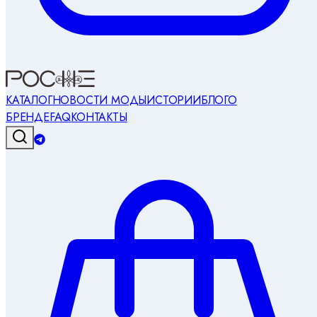
КАТАЛОГ
НОВОСТИ МОДЫ
ИСТОРИИ
БЛОГ
О
БРЕНДЕ
FAQ
КОНТАКТЫ