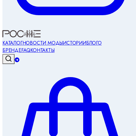
КАТАЛОГ
НОВОСТИ МОДЫ
ИСТОРИИ
БЛОГ
О
БРЕНДЕ
FAQ
КОНТАКТЫ