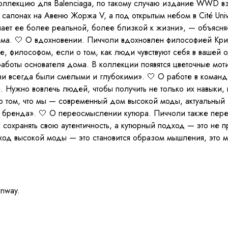
оллекцию для Balenciaga, по такому случаю издание WWD в
салонах на Авеню Жоржа V, а под открытым небом в Cité Unive
елает ее более реальной, более близкой к жизни», — объясн
ма. 🤍 О вдохновении. Пиччоли вдохновлен философией Крис
те, философом, если о том, как люди чувствуют себя в ваше
боты основателя дома. В коллекции появятся цветочные моти
ни всегда были смелыми и глубокими». 🤍 О работе в коман
. Нужно вовлечь людей, чтобы получить не только их навыки, 
о том, что мы — современный дом высокой моды, актуальный и
ты бренда». 🤍 О переосмыслении кутюра. Пиччоли также пере
ранять свою аутентичность, а кутюрный подход — это не про
од высокой моды — это становится образом мышления, это м
unway.