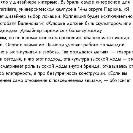
зяло у дизайнера интервью. Выбрали самое интересное для
rsitaire, университетском кампусе в 14-м округе Парижа. «Я
яет дизайнер выбор локации. Коллекция будет исключительно
тобаля Баленсиаги: «Кутюрье должен быть скульптором или
й одежде». Дизайнер стремится к балансу между
вы, но не в романтическом прочтении: «Баленсиага никогда
де. Особое внимание Пиччоли уделяет работе с командой
но и их энтузиазм и любовь. Так рождается магия», — говорит
 сегодня, и что этот подход, эта культура высокой моды — эт
сматривает роль высокой моды внутри бренда, отказываясь от
 элитарность, а про безупречность конструкции. «Если вы
еняет само отношение к повседневным вещам», — объясняет