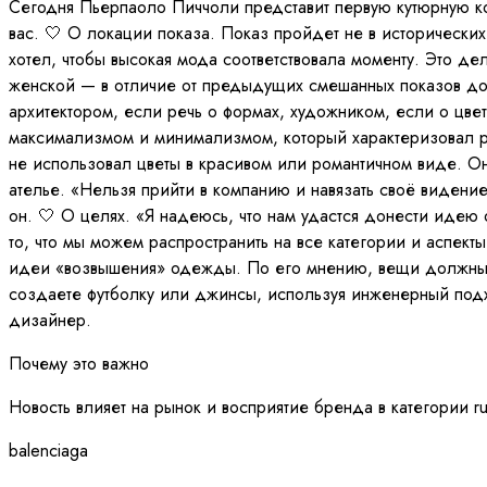
Сегодня Пьерпаоло Пиччоли представит первую кутюрную к
вас. 🤍 О локации показа. Показ пройдет не в исторических 
хотел, чтобы высокая мода соответствовала моменту. Это д
женской — в отличие от предыдущих смешанных показов до
архитектором, если речь о формах, художником, если о цве
максимализмом и минимализмом, который характеризовал ра
не использовал цветы в красивом или романтичном виде. О
ателье. «Нельзя прийти в компанию и навязать своё видение
он. 🤍 О целях. «Я надеюсь, что нам удастся донести идею 
то, что мы можем распространить на все категории и аспек
идеи «возвышения» одежды. По его мнению, вещи должны сох
создаете футболку или джинсы, используя инженерный подх
дизайнер.
Почему это важно
Новость влияет на рынок и восприятие бренда в категории r
balenciaga