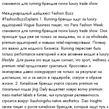
становится для running-брендов почти luxury trade show.
Международный дайджест Fashion Buzz
#FashionBuzzExplains 1. Running-бренды идут за luxury-
аудиторией Vogue Business пишет, что Paris Fashion Week
становится для running-брендов почти luxury trade show. Они
приходят туда уже не только за имиджем, но и за wholesale,
premium-аудиторией и новыми retail-партнерствами. Почему
это важно для модного бизнеса: Running перестает быть
только performance-категорией и все активнее входит в luxury
lifestyle. Для рынка это еще один сигнал, что sport, wellness 
premium retail продолжают срастаться. Кроссовки и
экипировка давно конкурируют не только за результат на
дистанции, но и за место в гардеробе, статусе и образе
жизни. 2. Китайские бренды учатся строить premium на
локальных кодах Jing Daily выделяет новую волну premium
mass-market labels в Китае, чья культурная релевантность
строится вокруг Xiaohongshu-native aesthetics. Dao Insights
также пишет о росте китайских брендов, которые ищут путь к