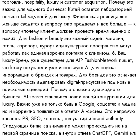
торговли, hospitality, luxury и customer acquisition. Почему это
важно для модного бизнеса: Китай остается лабораторией
новых retail-моделей для luxury. Физическая розница все
меньше сводится к вопросу «что продаем» и все больше — к
вопросу «почему клиент должен провести время именно с
нами». Для fashion и beauty это важный сдвиг: магазин,
отель, аэропорт, курорт или культурное пространство могут
работать как единая воронка контакта с клиентом. 6. Ваш
luxury-бренд уже существует для AI? FashionNetwork пишет,
что luxury-покупатели уже используют AI для поиска
информации о брендах и товарах. Для брендов это означае
необходимость адаптировать digital-присутствие под новые
поисковые сценарии. Почему это важно для модного
бизнеса: AI-search становится новой зоной конкуренции для
luxury. Важно уже не только быть в Google, соцсетях и медиа
но и корректно появляться в ответах AI-систем. Это напрямую
касается PR, SEO, контента, репутации и brand authority.
Следующая битва за внимание может происходить не на
первой странице поиска, а внутри ответа ChatGPT, Gemini ил