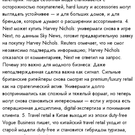
осторожностью покупателей, hard luxury и accessories могут
выглядеть устойчивее — и для больших домов, и для
брендов, которые думают о расширении ассортимента. 4.
Next может купить Harvey Nichols: универмаги снова в игре
Next, по данным Sky News, готовит предварительную заявку
на покупку Harvey Nichols. Reuters отмечает, что не смог
независимо подтвердить информацию; Harvey Nichols
отказался от комментариев, Next не ответил на запрос.
Почему это важно для модного бизнеса: Даже
неподтвержденная сделка важна как сигнал. Сильные
британские ритейлеры снова смотрят на premium/luxury retail
как на стратегический актив. Универмаги долго
воспринимались как сложный и тяжелый формат, но теперь
могут снова становиться интересными — если у игрока есть
операционная дисциплина, digital-экспертиза и понимание
клиента. 5. Travel retail в Китае выходит из эпохи duty-free
Vogue Business пишет, что китайский travel retail уходит от
старой модели duty-free и становится гибридом туризма,