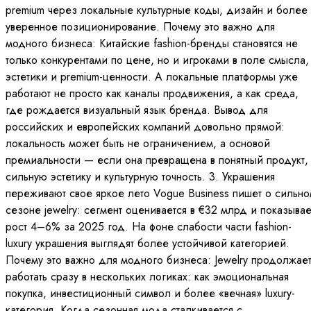
premium через локальные культурные коды, дизайн и более
уверенное позиционирование. Почему это важно для
модного бизнеса: Китайские fashion-бренды становятся не
только конкурентами по цене, но и игроками в поле смысла,
эстетики и premium-ценности. А локальные платформы уже
работают не просто как каналы продвижения, а как среда,
где рождается визуальный язык бренда. Вывод для
российских и европейских компаний довольно прямой:
локальность может быть не ограничением, а основой
премиальности — если она превращена в понятный продукт,
сильную эстетику и культурную точность. 3. Украшения
переживают свое яркое лето Vogue Business пишет о сильн
сезоне jewelry: сегмент оценивается в €32 млрд и показывае
рост 4–6% за 2025 год. На фоне слабости части fashion-
luxury украшения выглядят более устойчивой категорией.
Почему это важно для модного бизнеса: Jewelry продолжае
работать сразу в нескольких логиках: как эмоциональная
покупка, инвестиционный символ и более «вечная» luxury-
категория. Когда сезонная мода сталкивается с