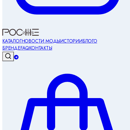
КАТАЛОГ
НОВОСТИ МОДЫ
ИСТОРИИ
БЛОГ
О
БРЕНДЕ
FAQ
КОНТАКТЫ