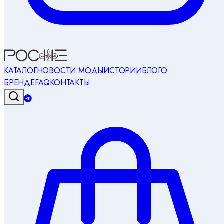
КАТАЛОГ
НОВОСТИ МОДЫ
ИСТОРИИ
БЛОГ
О
БРЕНДЕ
FAQ
КОНТАКТЫ