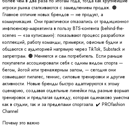
более чем в два раза по итогам года, тогда как крупнейшие
игроки рынка сталкиваются с замедлением продаж. 🟤
Главное отличие новых брендов — не продукт, а
коммуникация. Они практически отказались от традиционног
инфлюенсер-маркетинга в пользу BTS-контента (behind-the-
scenes — «за кулисами»): показывают процесс разработки
коллекций, работу команды, примерки, офисные будни и
общаются с аудиторией напрямую через TikTok, Substack и
запретграм. 🟤 Меняется и сам потребитель. Если раньше
покупатели ассоциировали себя с одним видом спорта —
бегом, йогой или тренажерным залом, — сегодня они
совмещают пилатес, теннис, силовые тренировки и другие
активности. Новые бренды быстро адаптируются к этому
сценарию, создавая отдельные линейки под разные формат
тренировок и предлагая одежду, которая одинаково уместн
как в студии, так и за пределами спортзала. ✔️ PROfashion
Channel
Почему это важно