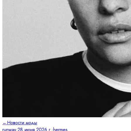
←
Новости моды
runway
·
28 июня 2026 г.
·
hermes