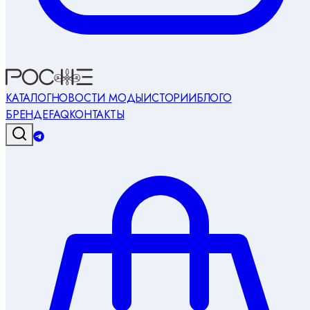
КАТАЛОГ
НОВОСТИ МОДЫ
ИСТОРИИ
БЛОГ
О
БРЕНДЕ
FAQ
КОНТАКТЫ