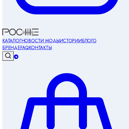
КАТАЛОГ
НОВОСТИ МОДЫ
ИСТОРИИ
БЛОГ
О
БРЕНДЕ
FAQ
КОНТАКТЫ