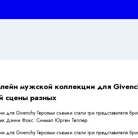
мпейн мужской коллекции для Givench
ой сцены разных
и для Givenchy Героями съемки стали три представителя бр
жник Дэнни Фокс. Снимал Юрген Теллер.
и для Givenchy Героями съемки стали три представителя бр