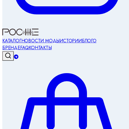
КАТАЛОГ
НОВОСТИ МОДЫ
ИСТОРИИ
БЛОГ
О
БРЕНДЕ
FAQ
КОНТАКТЫ