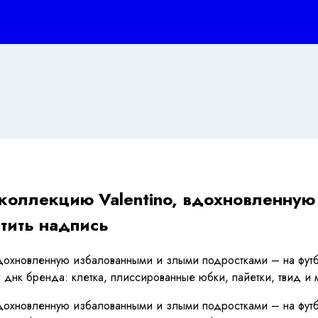
коллекцию Valentino, вдохновленну
тить надпись
охновленную избалованными и злыми подростками – на футболк
и днк бренда: клетка, плиссированные юбки, пайетки, твид и
охновленную избалованными и злыми подростками – на футболк