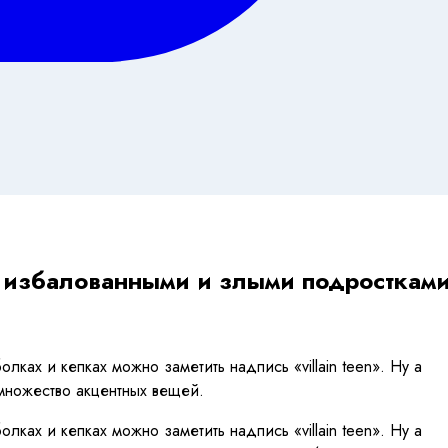
ю избалованными и злыми подросткам
ах и кепках можно заметить надпись «villain teen». Ну а
 множество акцентных вещей.
ах и кепках можно заметить надпись «villain teen». Ну а