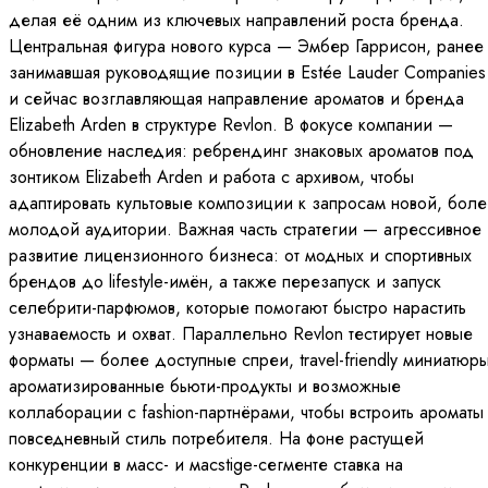
делая её одним из ключевых направлений роста бренда.
Центральная фигура нового курса — Эмбер Гаррисон, ранее
занимавшая руководящие позиции в Estée Lauder Companies
и сейчас возглавляющая направление ароматов и бренда
Elizabeth Arden в структуре Revlon. В фокусе компании —
обновление наследия: ребрендинг знаковых ароматов под
зонтиком Elizabeth Arden и работа с архивом, чтобы
адаптировать культовые композиции к запросам новой, бол
молодой аудитории. Важная часть стратегии — агрессивное
развитие лицензионного бизнеса: от модных и спортивных
брендов до lifestyle-имён, а также перезапуск и запуск
селебрити-парфюмов, которые помогают быстро нарастить
узнаваемость и охват. Параллельно Revlon тестирует новые
форматы — более доступные спреи, travel-friendly миниатюры
ароматизированные бьюти-продукты и возможные
коллаборации с fashion-партнёрами, чтобы встроить ароматы
повседневный стиль потребителя. На фоне растущей
конкуренции в масс- и масstige-сегменте ставка на