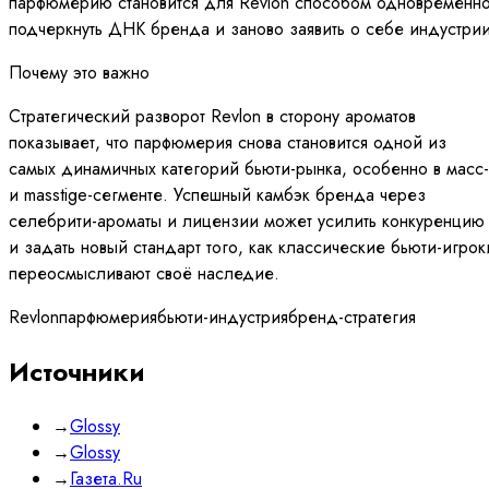
парфюмерию становится для Revlon способом одновременн
подчеркнуть ДНК бренда и заново заявить о себе индустрии
Почему это важно
Стратегический разворот Revlon в сторону ароматов
показывает, что парфюмерия снова становится одной из
самых динамичных категорий бьюти-рынка, особенно в масс-
и masstige-сегменте. Успешный камбэк бренда через
селебрити-ароматы и лицензии может усилить конкуренцию
и задать новый стандарт того, как классические бьюти-игрок
переосмысливают своё наследие.
Revlon
парфюмерия
бьюти-индустрия
бренд-стратегия
Источники
→
Glossy
→
Glossy
→
Газета.Ru