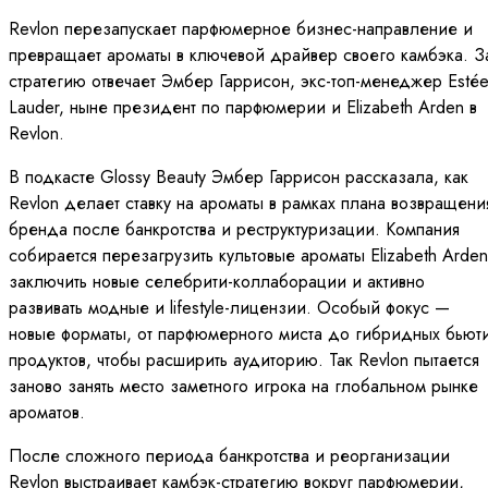
Revlon перезапускает парфюмерное бизнес-направление и
превращает ароматы в ключевой драйвер своего камбэка. З
стратегию отвечает Эмбер Гаррисон, экс-топ-менеджер Esté
Lauder, ныне президент по парфюмерии и Elizabeth Arden в
Revlon.
В подкасте Glossy Beauty Эмбер Гаррисон рассказала, как
Revlon делает ставку на ароматы в рамках плана возвращени
бренда после банкротства и реструктуризации. Компания
собирается перезагрузить культовые ароматы Elizabeth Arden
заключить новые селебрити-коллаборации и активно
развивать модные и lifestyle-лицензии. Особый фокус —
новые форматы, от парфюмерного миста до гибридных бьюти
продуктов, чтобы расширить аудиторию. Так Revlon пытается
заново занять место заметного игрока на глобальном рынке
ароматов.
После сложного периода банкротства и реорганизации
Revlon выстраивает камбэк-стратегию вокруг парфюмерии,