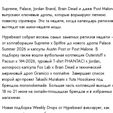
Supreme, Palace, Jordan Brand, Brain Dead и даже Post Malon
выпускают ключевые дропы, которые формируют летнюю
повестку стритвира. Это та неделя, когда календарь релизов
выглядит как мини-неделя моды.
Hypebeast собрал восемь самых заметных релизов недели 
от коллаборации Supreme x Spitfire до нового дропа Palace
Summer 2026 и капсулы Austin Post от Post Malone. В
подборку также вошли футбольная коллекция Outerstuff x
Pacsun к ЧМ‑2026, туровый T‑shirt PHANTACI x Jordan,
мотокросс-капсула Fox Lab x Brain Dead и технический
мериновый дроп Gramicci x nonnative. Завершает список
второй арт-проект Takashi Murakami x Yuta Hosokawa под
брендом mononokemade. Большая часть коллекций выходит 
18 по 21 июня на онлайн‑площадках брендов и в избранных
магазинах.
Новая подборка Weekly Drops от Hypebeast фиксирует, как