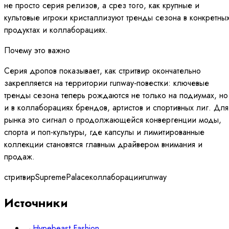
не просто серия релизов, а срез того, как крупные и
культовые игроки кристаллизуют тренды сезона в конкретны
продуктах и коллаборациях.
Почему это важно
Серия дропов показывает, как стритвир окончательно
закрепляется на территории runway‑повестки: ключевые
тренды сезона теперь рождаются не только на подиумах, но
и в коллаборациях брендов, артистов и спортивных лиг. Для
рынка это сигнал о продолжающейся конвергенции моды,
спорта и поп-культуры, где капсулы и лимитированные
коллекции становятся главным драйвером внимания и
продаж.
стритвир
Supreme
Palace
коллаборации
runway
Источники
→
Hypebeast Fashion