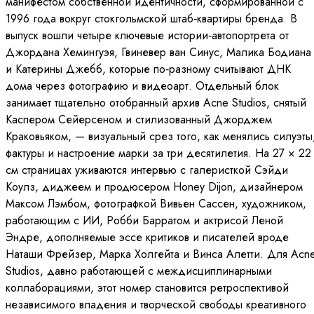
манифестом собственной идентичности, сформированной с
1996 года вокруг стокгольмской штаб‑квартиры бренда. В
выпуск вошли четыре ключевые истории‑автопортрета от
Джордана Хемингуэя, Гвиневер ван Синус, Малика Бодиана
и Катерины Джебб, которые по‑разному считывают ДНК
дома через фотографию и видеоарт. Отдельный блок
занимает тщательно отобранный архив Acne Studios, снятый
Каспером Сейерсеном и стилизованный Джорджем
Краковьяком, — визуальный срез того, как менялись силуэты
фактуры и настроение марки за три десятилетия. На 27 × 22
см страницах уживаются интервью с галеристкой Сэйди
Коулз, диджеем и продюсером Honey Dijon, дизайнером
Максом Лэмбом, фотографкой Вивьен Сассен, художником,
работающим с ИИ, Робби Барратом и актрисой Леной
Эндре, дополняемые эссе критиков и писателей вроде
Наташи Фрейзер, Марка Холгейта и Винса Алетти. Для Acn
Studios, давно работающей с междисциплинарными
коллаборациями, этот номер становится ретроспективой
независимого владения и творческой свободы креативного