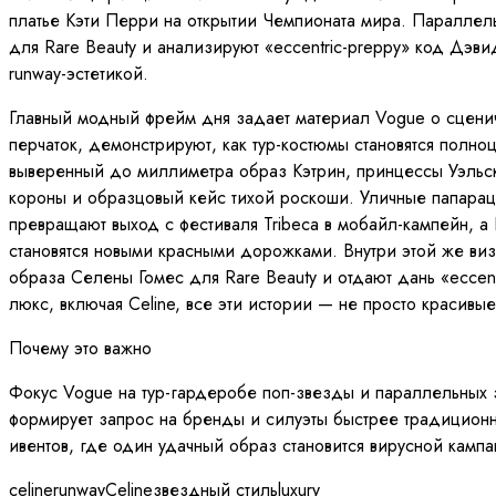
платье Кэти Перри на открытии Чемпионата мира. Параллел
для Rare Beauty и анализируют «eccentric-preppy» код Дэви
runway-эстетикой.
Главный модный фрейм дня задает материал Vogue о сценич
перчаток, демонстрируют, как тур-костюмы становятся пол
выверенный до миллиметра образ Кэтрин, принцессы Уэльской
короны и образцовый кейс тихой роскоши. Уличные папарацц
превращают выход с фестиваля Tribeca в мобайл-кампейн, а
становятся новыми красными дорожками. Внутри этой же ви
образа Селены Гомес для Rare Beauty и отдают дань «eccentr
люкс, включая Celine, все эти истории — не просто красивы
Почему это важно
Фокус Vogue на тур-гардеробе поп-звезды и параллельных з
формирует запрос на бренды и силуэты быстрее традиционных
ивентов, где один удачный образ становится вирусной камп
celine
runway
Celine
звездный стиль
luxury