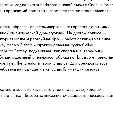
нцевые медиа читают bridalcore в новой съемке Селены Гоме
ра, королевский протокол и спорт все теснее переплетаются с
сятки образов, от кастомизированных корсетов до вышитых
манной стилистической драматургией. На другом полюсе —
ьптурная шляпа и регалийная брошь работают как мягкая сила
 Manolo Blahnik и структурированная сумка Celine
ella McCartney, подчеркивая, как спортивные церемонии
 как отдельный стиль-класс, обсуждают bridalcore-потенциа
ке Tyler, the Creator и Гарри Стайлса. Для брендов класса
стребованы на подиуме и в капсулах ближайших сезонов.
ального костюма как нового «подвига runway», который
ов это сигнал: борьба за внимание смещается в плоскость лай