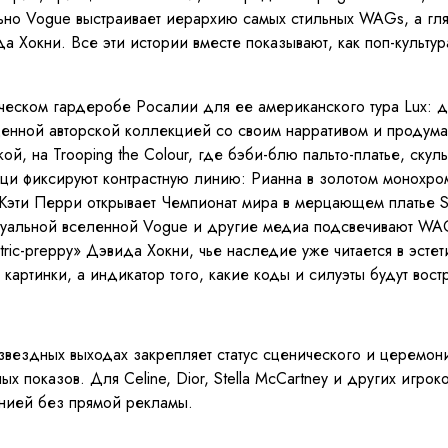
ьно Vogue выстраивает иерархию самых стильных WAGs, а гля
да Хокни. Все эти истории вместе показывают, как поп-культу
еском гардеробе Росалии для ее американского тура Lux: де
ноценной авторской коллекцией со своим нарративом и проду
, на Trooping the Colour, где бэби-блю пальто-платье, скул
и фиксируют контрастную линию: Рианна в золотом монохроме,
 Кэти Перри открывает Чемпионат мира в мерцающем платье St
зуальной вселенной Vogue и другие медиа подсвечивают WAGs
ic-preppy» Дэвида Хокни, чье наследие уже читается в эстети
е картинки, а индикатор того, какие коды и силуэты будут во
вездных выходах закрепляет статус сценического и церемони
 показов. Для Celine, Dior, Stella McCartney и других игрок
анией без прямой рекламы.