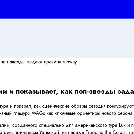
ии и показывает, как поп-звезды зад
тура и показал, как сценические образы сегодня конкурирую
ивный гламур» WAGs как ключевые ориентиры нового сезона.
лии, созданного специально для американского тура Lux и п
ин, принцессы Уэльской, на параде Trooping the Colour, то