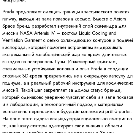
Prada продолжает смещать границы классического понятия
runway, выходя из зала показов в космос. Вместе с Axiom
Space бренд разработал внутренний слой скафандра для
миссии NASA Artemis IV — костюм Liquid Cooling and
Ventilation Garment с сетью охлаждающих контуров и подаче
кислорода, который помогает астронавтам выдерживать
экстремальный метаболический жар во время длительных
выходов на поверхность Луны. Инженерный трикотаж,
специальные устойчивые волокна и опыт Prada в создании
сложных 3D-кроев превратились не в очередную капсулу дл
подиума, а в реальный рабочий инструмент для космических
миссий. Такой шаг закрепляет за домом статус бренда,
который одинаково уверенно чувствует себя и в зале показов
и в лаборатории, а технологичный подход к материалам
естественно переносится в будущие коллекции prêt-à-porter.
На фоне этого сдвига вся индустрия внимательно смотрит на
то, как luxury-секторы адаптируют свои знания в области
текстиля и дизайна к задачам за пределами Земли.