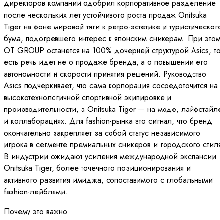
директоров компании одобрил корпоративное разделение
после нескольких лет устойчивого роста продаж Onitsuka
Tiger на фоне мировой тяги к ретро-эстетике и туристическог
бумa, подогревшего интерес к японским сникерам. При это
OT GROUP останется на 100% дочерней структурой Asics, т
есть речь идет не о продаже бренда, а о повышении его
автономности и скорости принятия решений. Руководство
Asics подчеркивает, что сама корпорация сосредоточится на
высокотехнологичной спортивной экипировке и
производительности, а Onitsuka Tiger — на моде, лайфстайл
и коллаборациях. Для fashion-рынка это сигнал, что бренд
окончательно закрепляет за собой статус независимого
игрока в сегменте премиальных сникеров и городского стил
В индустрии ожидают усиления международной экспансии
Onitsuka Tiger, более точечного позиционирования и
активного развития имиджа, сопоставимого с глобальными
fashion-лейблами.
Почему это важно