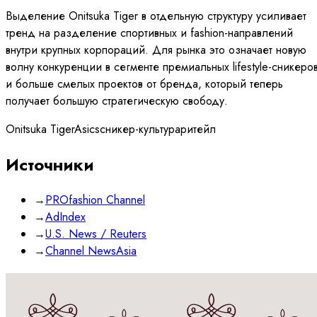
Выделение Onitsuka Tiger в отдельную структуру усиливает
тренд на разделение спортивных и fashion-направлений
внутри крупных корпораций. Для рынка это означает новую
волну конкуренции в сегменте премиальных lifestyle-сникеро
и больше смелых проектов от бренда, который теперь
получает большую стратегическую свободу.
Onitsuka Tiger
Asics
сникер-культура
ритейл
Источники
→
PROfashion Channel
→
AdIndex
→
U.S. News / Reuters
→
Channel NewsAsia