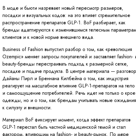
В моде и бьюти назревает новый пересмотр размеров,
посадки и визуальных кодов: на это влияет стремительное
распространение препаратов GLP-1. BoF разбирает, как
бренды адаптируются к изменившимся телесным параметра
клиентов и к новой норме внешнего вида.
Business of Fashion выпустил разбор о том, как «революция
Ozempic» меняет запросы покупателей и заставляет fashion- 
beauty-бренды перестраивать подход к размерной сетке,
посадке и подаче продукта. В центре материала — разгово
Дайаны Пирл и Бреннана Килбейна о том, как индустрия
реагирует на масштабное влияние GLP-1-препаратов на тело
и самоощущение потребителей. Речь идет не только о крое
одежды, но и о том, как брендам учитывать новые ожидания
к силуэту и внешности.
Материал BoF фиксирует момент, когда эффект препаратов
GLP-1 перестал быть частной медицинской темой и стал
фактором, влияющим на fashion- и beauty-рынок. По мере