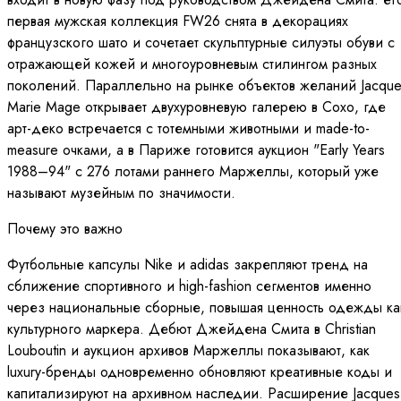
первая мужская коллекция FW26 снята в декорациях
французского шато и сочетает скульптурные силуэты обуви с
отражающей кожей и многоуровневым стилингом разных
поколений. Параллельно на рынке объектов желаний Jacque
Marie Mage открывает двухуровневую галерею в Сохо, где
арт-деко встречается с тотемными животными и made-to-
measure очками, а в Париже готовится аукцион "Early Years
1988–94" с 276 лотами раннего Маржеллы, который уже
называют музейным по значимости.
Почему это важно
Футбольные капсулы Nike и adidas закрепляют тренд на
сближение спортивного и high-fashion сегментов именно
через национальные сборные, повышая ценность одежды ка
культурного маркера. Дебют Джейдена Смита в Christian
Louboutin и аукцион архивов Маржеллы показывают, как
luxury-бренды одновременно обновляют креативные коды и
капитализируют на архивном наследии. Расширение Jacques