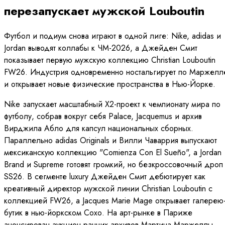
перезапускает мужской Louboutin
Футбол и подиум снова играют в одной лиге: Nike, adidas и
Jordan выводят коллабы к ЧМ-2026, а Джейден Смит
показывает первую мужскую коллекцию Christian Louboutin
FW26. Индустрия одновременно ностальгирует по Маржелл
и открывает новые физические пространства в Нью-Йорке.
Nike запускает масштабный X2-проект к чемпионату мира по
футболу, собрав вокруг себя Palace, Jacquemus и архив
Вирджила Абло для капсул национальных сборных.
Параллельно adidas Originals и Вилли Чаваррия выпускают
мексиканскую коллекцию "Comienza Con El Sueño", а Jordan
Brand и Supreme готовят громкий, но безкроссовочный дроп
SS26. В сегменте luxury Джейден Смит дебютирует как
креативный директор мужской линии Christian Louboutin с
коллекцией FW26, а Jacques Marie Mage открывает галерею
бутик в нью-йоркском Сохо. На арт-рынке в Париже
анонсирован аукцион ранних архивов Мартина Маржеллы.