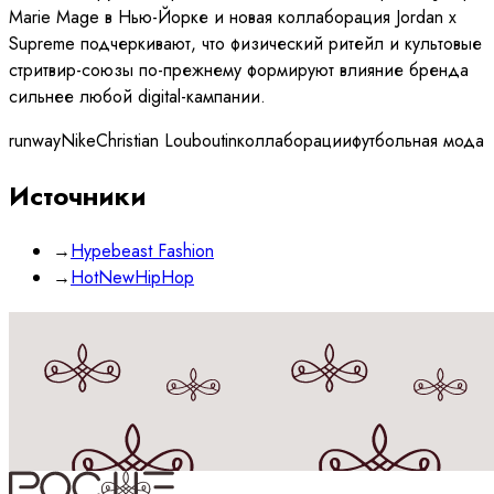
Marie Mage в Нью-Йорке и новая коллаборация Jordan x
Supreme подчеркивают, что физический ритейл и культовые
стритвир-союзы по-прежнему формируют влияние бренда
сильнее любой digital-кампании.
runway
Nike
Christian Louboutin
коллаборации
футбольная мода
Источники
→
Hypebeast Fashion
→
HotNewHipHop
Принимаю
политику
обработки данных