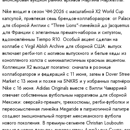
Nike входит в сезон ЧМ-2026 с масштабной X2 World Cup
капсулой, привлекая семь брендов-коллабораоров: от Palac
для сборной Англии с "Three Lions"-линейкой до Jacquemus
для Франции с элегантным прематч-набором и силуэтом,
вдохновлённым Tiempo R10. Особый акцент сделан на
коллабе с Virgil Abloh Archive для сборной США: выпуск
включает регби-топ с мотивом выпускного и белые кеды из
конопляного холста с минималистичным красным акцентом.
Коллекции X2 выходят поэтапно: сначала в рознице
коллабораторов и федераций с 11 июня, затем в Dover Stree
Market с 13 июня и позже на SNKRS и у избранных партнёро
Nike с 16 июня. Adidas Originals вместе с Вилли Чаваррией
отвечает собственным футбольным нарративом для сборной
Мексики: оверсайз-прематч, треккостюмы, регби-футболки и
переосмысленная линейка Megaride в патриотичной палитре
создают эмоциональный портрет мексиканского футбола
нового поколения. В премиум-сегменте Christian Louboutin
входит в новую фазу под руководством Джейдена Смита: ег