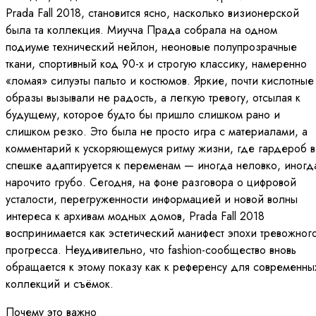
Prada Fall 2018, становится ясно, насколько визионерской
была та коллекция. Миучча Прада собрала на одном
подиуме технический нейлон, неоновые полупрозрачные
ткани, спортивный код 90-х и строгую классику, намеренно
«ломая» силуэты пальто и костюмов. Яркие, почти кислотные
образы вызывали не радость, а легкую тревогу, отсылая к
будущему, которое будто бы пришло слишком рано и
слишком резко. Это была не просто игра с материалами, а
комментарий к ускоряющемуся ритму жизни, где гардероб в
спешке адаптируется к переменам — иногда неловко, иногд
нарочито грубо. Сегодня, на фоне разговора о цифровой
усталости, перегруженности информацией и новой волны
интереса к архивам модных домов, Prada Fall 2018
воспринимается как эстетический манифест эпохи тревожног
прогресса. Неудивительно, что fashion-сообщество вновь
обращается к этому показу как к референсу для современны
коллекций и съёмок.
Почему это важно