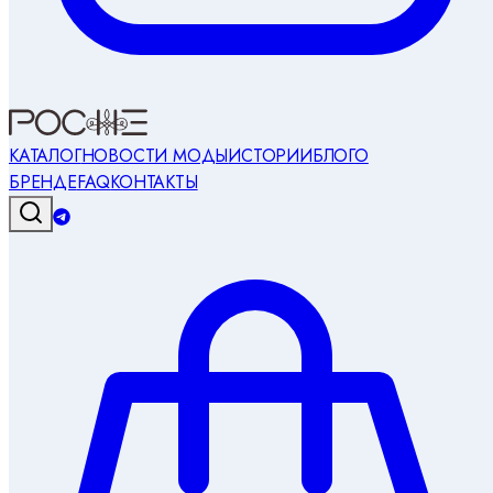
КАТАЛОГ
НОВОСТИ МОДЫ
ИСТОРИИ
БЛОГ
О
БРЕНДЕ
FAQ
КОНТАКТЫ