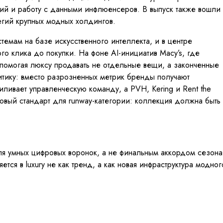
ий и работу с данными инфлюенсеров. В выпуск также вошли
тегий крупных модных холдингов.
стемам на базе искусственного интеллекта, и в центре
о клика до покупки. На фоне AI-инициатив Macy’s, где
помогая люксу продавать не отдельные вещи, а законченные
литику: вместо разрозненных метрик бренды получают
ивает управленческую команду, а PVH, Kering и Rent the
новый стандарт для runway-категории: коллекция должна быть
 для умных цифровых воронок, а не финальным аккордом сезона
ся в luxury не как тренд, а как новая инфраструктура модног