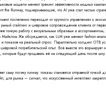
зыковые модели меняют трекинг эффективности модных кампан
nt the Runway, подчеркивающие, что AI уже стал частью стра
егмент постепенно переходит от «ручного управления» к экоси
умный стайлинг и цифровое сопровождение клиента от первог
лее тонкую работу с визуальными образами и ассортиментом, 
ics Майклом Же обсуждается, как LLM уже меняют fashion-ана
и показов на реальный спрос. Параллельно холдинг OTB усил
и цифровой потребительский опыт. Всё вместе это формирует 
м, которые будут продавать её на следующий день после шоу.
яет саму логику runway: показы становятся отправной точкой
 для рынка — сигнал, что искусственный интеллект закрепляет