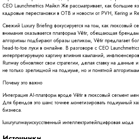
CEO Launchmetrics Майкл Же рассматривает, как большие я
кадровые перестановки в OTB и новости от PVH, Kering и Re
Свежий Luxury Briefing фокусируется на том, как люксовый с
внимания оказывается платформа Vêtir, обещающая брендам 
алгоритмы подбирают образы целиком, Vêtir предлагает бо
head-to-toe луки в онлайне. В разговоре с CEO Launchmetr
интерпретируемую картину влияния кампаний, инфлюенсеров 
Runway обновляют свои стратегии, делая ставку на данные 
не только зрелищной на подиуме, но и понятной алгоритма
Почему это важно
Интеграция AI-платформ вроде Vêtir в люксовый сегмент мен
Для брендов это шанс точнее монетизировать подиумный хайп,
бизнеса.
luxury
runway
искусственный интеллект
ритейл
цифровая мода
Источники