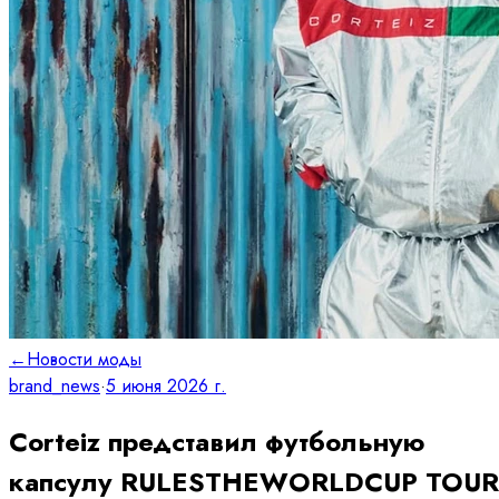
←
Новости моды
brand_news
·
5 июня 2026 г.
Corteiz представил футбольную
капсулу RULESTHEWORLDCUP TOUR