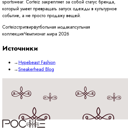
sportswear. Corteiz закрепляет за собой статус бренда,
который умеет превращать запуск одежды в культурное
событие, а не просто продажу вещей.
Corteiz
стритвир
футбольная мода
капсульная
коллекция
Чемпионат мира 2026
Источники
→
Hypebeast Fashion
→
Sneakerhead Blog
Принимаю
политику
обработки данных