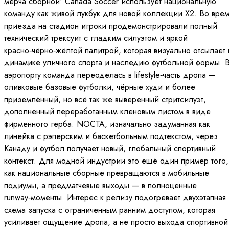
мерча сборной: Canada Soccer использует национальную
команду как живой лукбук для новой коллекции X2. Во вре
приезда на стадион игроки продемонстрировали полный
технический трексуит с гладким силуэтом и яркой
красно‑чёрно‑жёлтой палитрой, которая визуально отсылает 
динамике уличного спорта и наследию футбольной формы. 
аэропорту команда переоделась в lifestyle‑часть дропа —
оливковые базовые футболки, чёрные худи и более
приземлённый, но всё так же выверенный стритсилуэт,
дополненный переработанным кленовым листом в виде
фирменного герба. NOCTA, изначально задуманная как
линейка с рэперским и баскетбольным подтекстом, через
Канаду и футбол получает новый, глобальный спортивный
контекст. Для модной индустрии это ещё один пример того,
как национальные сборные превращаются в мобильные
подиумы, а предматчевые выходы — в полноценные
runway‑моменты. Интерес к релизу подогревает двухэтапная
схема запуска с ограниченным ранним доступом, которая
усиливает ощущение дропа, а не просто выхода спортивной