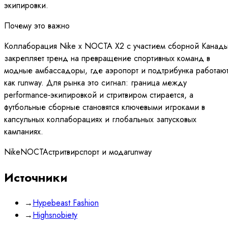
экипировки.
Почему это важно
Коллаборация Nike x NOCTA X2 с участием сборной Канад
закрепляет тренд на превращение спортивных команд в
модные амбассадоры, где аэропорт и подтрибунка работаю
как runway. Для рынка это сигнал: граница между
performance‑экипировкой и стритвиром стирается, а
футбольные сборные становятся ключевыми игроками в
капсульных коллаборациях и глобальных запусковых
кампаниях.
Nike
NOCTA
стритвир
спорт и мода
runway
Источники
→
Hypebeast Fashion
→
Highsnobiety