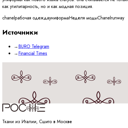
как утилитарность, но и как модная позиция.
chanel
рабочая одежда
униформа
Неделя моды
Chanel
runway
Источники
→
BURO Telegram
→
Financial Times
Принимаю
политику
обработки данных
Ткани из Италии, Сшито в Москве