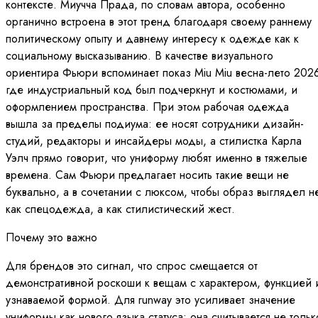
контексте. Миучча Прада, по словам автора, особенно
органично встроена в этот тренд благодаря своему раннему
политическому опыту и давнему интересу к одежде как к
социальному высказыванию. В качестве визуального
ориентира Фьюри вспоминает показ Miu Miu весна-лето 202
где индустриальный код был подчеркнут и костюмами, и
оформлением пространства. При этом рабочая одежда
вышла за пределы подиума: ее носят сотрудники дизайн-
студий, редакторы и инсайдеры моды, а стилистка Карла
Уэлч прямо говорит, что униформу любят именно в тяжелые
времена. Сам Фьюри предлагает носить такие вещи не
буквально, а в сочетании с люксом, чтобы образ выглядел н
как спецодежда, а как стилистический жест.
Почему это важно
Для брендов это сигнал, что спрос смещается от
демонстративной роскоши к вещам с характером, функцией 
узнаваемой формой. Для runway это усиливает значение
униформы как нового языка статуса: она считывается не тольк