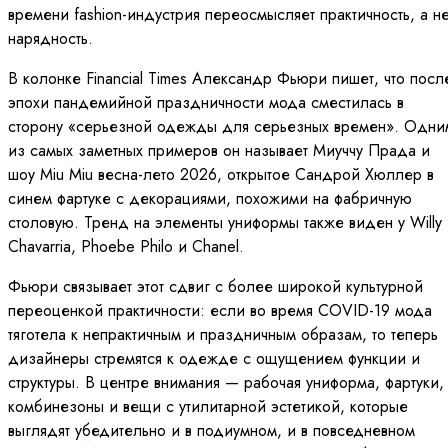
времени fashion-индустрия переосмысляет практичность, а н
нарядность.
В колонке Financial Times Александр Фьюри пишет, что посл
эпохи пандемийной праздничности мода сместилась в
сторону «серьезной одежды для серьезных времен». Одни
из самых заметных примеров он называет Миуччу Прада и
шоу Miu Miu весна-лето 2026, открытое Сандрой Хюллер в
синем фартуке с декорациями, похожими на фабричную
столовую. Тренд на элементы униформы также виден у Willy
Chavarria, Phoebe Philo и Chanel.
Фьюри связывает этот сдвиг с более широкой культурной
переоценкой практичности: если во время COVID-19 мода
тяготела к непрактичным и праздничным образам, то теперь
дизайнеры стремятся к одежде с ощущением функции и
структуры. В центре внимания — рабочая униформа, фартуки,
комбинезоны и вещи с утилитарной эстетикой, которые
выглядят убедительно и в подиумном, и в повседневном