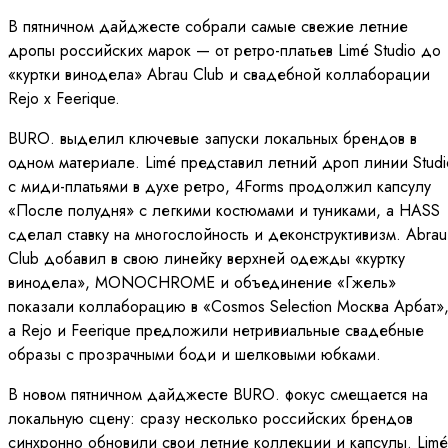
В пятничном дайджесте собрали самые свежие летние
дропы российских марок — от ретро-платьев Limé Studio до
«куртки винодела» Abrau Club и свадебной коллаборации
Rejo x Feerique.
BURO. выделил ключевые запуски локальных брендов в
одном материале. Limé представил летний дроп линии Studi
с миди-платьями в духе ретро, 4Forms продолжил капсулу
«После полудня» с легкими костюмами и туниками, а HASS
сделал ставку на многослойность и деконструктивизм. Abrau
Club добавил в свою линейку верхней одежды «куртку
винодела», MONOCHROME и объединение «Гжель»
показали коллаборацию в «Cosmos Selection Москва Арбат»
а Rejo и Feerique предложили нетривиальные свадебные
образы с прозрачными боди и шелковыми юбками.
В новом пятничном дайджесте BURO. фокус смещается на
локальную сцену: сразу несколько российских брендов
синхронно обновили свои летние коллекции и капсулы. Limé