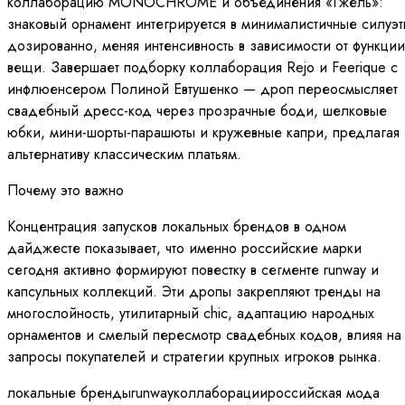
коллаборацию MONOCHROME и объединения «Гжель»:
знаковый орнамент интегрируется в минималистичные силуэ
дозированно, меняя интенсивность в зависимости от функции
вещи. Завершает подборку коллаборация Rejo и Feerique с
инфлюенсером Полиной Евтушенко — дроп переосмысляет
свадебный дресс-код через прозрачные боди, шелковые
юбки, мини-шорты-парашюты и кружевные капри, предлагая
альтернативу классическим платьям.
Почему это важно
Концентрация запусков локальных брендов в одном
дайджесте показывает, что именно российские марки
сегодня активно формируют повестку в сегменте runway и
капсульных коллекций. Эти дропы закрепляют тренды на
многослойность, утилитарный chic, адаптацию народных
орнаментов и смелый пересмотр свадебных кодов, влияя на
запросы покупателей и стратегии крупных игроков рынка.
локальные бренды
runway
коллаборации
российская мода