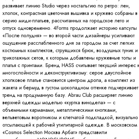
развивает линию Studio через ностальгию по ретро: лен,
хлопок, контрастная цветочная вышивка и кружево собраны в
серию миди-платьев, рассчитанных на городское лето и
отпуск одновременно. 4Forms продолжает историю капсулы
«После полудня» — во второй части дизайнеры усиливают
ощущение расслабленного дня за городом за счет легких
костюмных комплектов, струящихся брюк, воздушных туник и
трикотажных сетов, к которым добавлены кружевные топы и
платья с принтами. Бренд HASS считывает текущий интерес 
многослойности и деконструктивизму: серое двуслойное
хлопковое платье становится центром дропа, а комплект из
жакета и бермуд в густом шоколадном оттенке подчеркивает
тренд на продуманную базу. Abrau Club расширяет линию
верхней одежды моделью «куртка винодела» — с
объемными карманами, металлическими кнопками,
вельветовым воротником и клетчатой подкладкой, визуально
отсылающей к рабочей утилитарной одежде. В московском
«Cosmos Selection Москва Арбат» представили