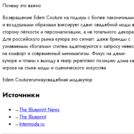
Почему это важно
Возвращение Edem Couture на подиум с более лаконичным
и воздушными образами фиксирует сдвиг свадебной моды 
сторону лёгкости и персонализации, а не тотального декора
Для российского рынка кутюра это сигнал: даже бренды с
узнаваемым «богатым» стилем адаптируются к запросу невес
на комфорт и современный минимализм. Фокус на деми-
кутюре и планы к выходу в театр укрепляют позицию дома к
игрока на стыке моды и сценического искусства.
Edem Couture
runway
свадебная мода
кутюр
Источники
→
The Blueprint News
→
The Blueprint
→
Intermoda.ru