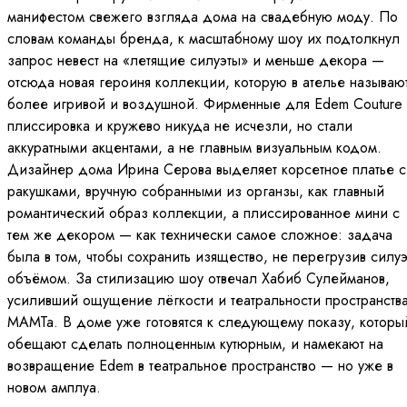
манифестом свежего взгляда дома на свадебную моду. По
словам команды бренда, к масштабному шоу их подтолкнул
запрос невест на «летящие силуэты» и меньше декора —
отсюда новая героиня коллекции, которую в ателье называю
более игривой и воздушной. Фирменные для Edem Couture
плиссировка и кружево никуда не исчезли, но стали
аккуратными акцентами, а не главным визуальным кодом.
Дизайнер дома Ирина Серова выделяет корсетное платье с
ракушками, вручную собранными из органзы, как главный
романтический образ коллекции, а плиссированное мини с
тем же декором — как технически самое сложное: задача
была в том, чтобы сохранить изящество, не перегрузив силуэ
объёмом. За стилизацию шоу отвечал Хабиб Сулейманов,
усиливший ощущение лёгкости и театральности пространств
МАМТа. В доме уже готовятся к следующему показу, которы
обещают сделать полноценным кутюрным, и намекают на
возвращение Edem в театральное пространство — но уже в
новом амплуа.