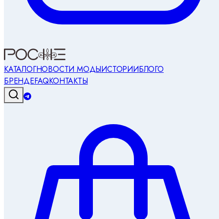
КАТАЛОГ
НОВОСТИ МОДЫ
ИСТОРИИ
БЛОГ
О
БРЕНДЕ
FAQ
КОНТАКТЫ