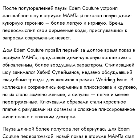
После полуторалетней паузы Edem Couture устроил
масштабное шоу в атриуме МАМТа и показал новую деми-
кутюрную героиню — более легкую и игривую. Бренд
переосмыслил свои фирменные коды, прислушавшись к
запросам современных невест.
Дом Edem Couture провёл первый за долгое время показ в
атриуме МАМТа, представив деми-кутюрную коллекцию с
обновленным, более воздушным характером. Стилизацией
шоу занимался Хабиб Сулейманов, недавно обсуждавший
свадебные тренды для женихов в рамках Wedding Issue. В
коллекции сохранились фирменные плиссировка и кружево,
но их стало заметно меньше, а силуэты — легче и менее
перегруженные. Ключевыми образами стали корсетное
платье с ракушками из органзы и сложное плиссированное
мини-платье с похожим декором.
Пауза длиной более полутора лет обернулась для Edem
Couture перезагрузкой: новый показ в атриуме МАМТа стал