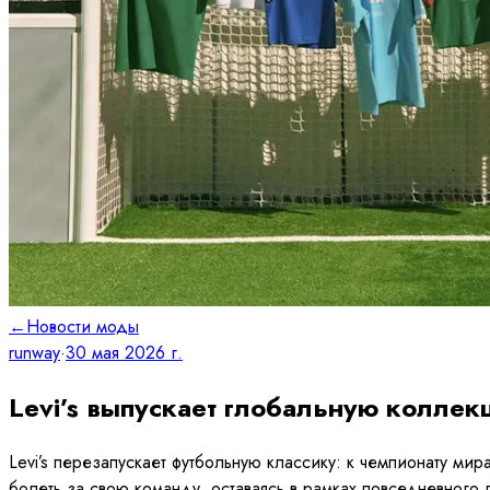
←
Новости моды
runway
·
30 мая 2026 г.
Levi’s выпускает глобальную колле
Levi’s перезапускает футбольную классику: к чемпионату ми
болеть за свою команду, оставаясь в рамках повседневного