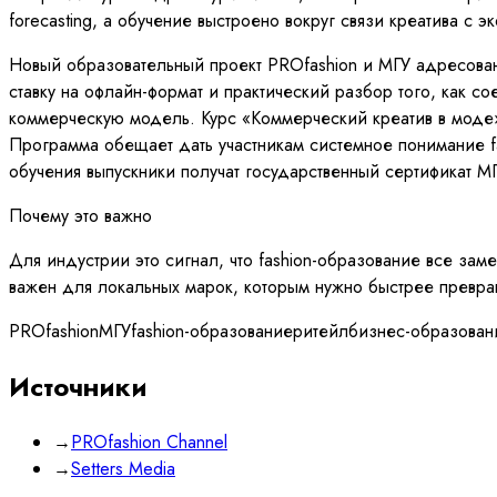
forecasting, а обучение выстроено вокруг связи креатива с 
Новый образовательный проект PROfashion и МГУ адресован 
ставку на офлайн-формат и практический разбор того, как
коммерческую модель. Курс «Коммерческий креатив в моде» 
Программа обещает дать участникам системное понимание fa
обучения выпускники получат государственный сертификат МГ
Почему это важно
Для индустрии это сигнал, что fashion-образование все за
важен для локальных марок, которым нужно быстрее превращ
PROfashion
МГУ
fashion-образование
ритейл
бизнес-образован
Источники
→
PROfashion Channel
→
Setters Media