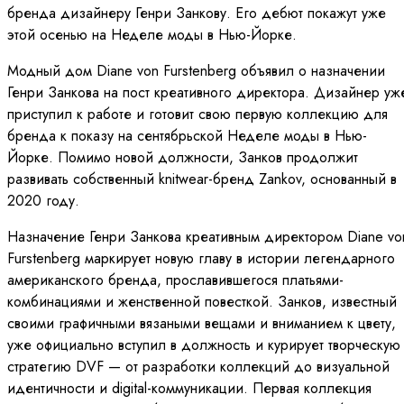
бренда дизайнеру Генри Занкову. Его дебют покажут уже
этой осенью на Неделе моды в Нью-Йорке.
Модный дом Diane von Furstenberg объявил о назначении
Генри Занкова на пост креативного директора. Дизайнер уж
приступил к работе и готовит свою первую коллекцию для
бренда к показу на сентябрьской Неделе моды в Нью-
Йорке. Помимо новой должности, Занков продолжит
развивать собственный knitwear-бренд Zankov, основанный в
2020 году.
Назначение Генри Занкова креативным директором Diane vo
Furstenberg маркирует новую главу в истории легендарного
американского бренда, прославившегося платьями-
комбинациями и женственной повесткой. Занков, известный
своими графичными вязаными вещами и вниманием к цвету,
уже официально вступил в должность и курирует творческую
стратегию DVF — от разработки коллекций до визуальной
идентичности и digital-коммуникации. Первая коллекция