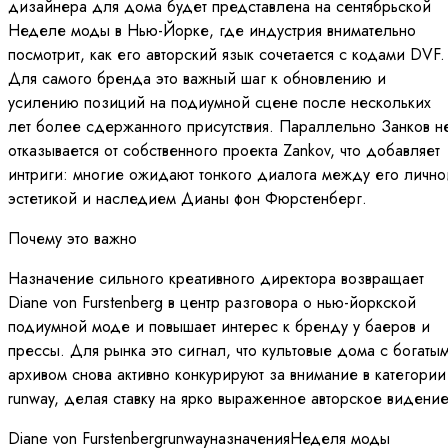
дизайнера для дома будет представлена на сентябрьской
Неделе моды в Нью-Йорке, где индустрия внимательно
посмотрит, как его авторский язык сочетается с кодами DVF.
Для самого бренда это важный шаг к обновлению и
усилению позиций на подиумной сцене после нескольких
лет более сдержанного присутствия. Параллельно Занков н
отказывается от собственного проекта Zankov, что добавляет
интриги: многие ожидают тонкого диалога между его лично
эстетикой и наследием Дианы фон Фюрстенберг.
Почему это важно
Назначение сильного креативного директора возвращает
Diane von Furstenberg в центр разговора о нью-йоркской
подиумной моде и повышает интерес к бренду у баеров и
прессы. Для рынка это сигнал, что культовые дома с богаты
архивом снова активно конкурируют за внимание в категории
runway, делая ставку на ярко выраженное авторское видение
Diane von Furstenberg
runway
назначения
Неделя моды