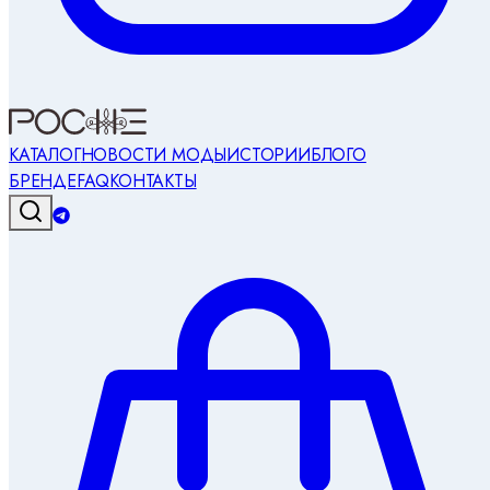
КАТАЛОГ
НОВОСТИ МОДЫ
ИСТОРИИ
БЛОГ
О
БРЕНДЕ
FAQ
КОНТАКТЫ