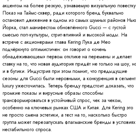
акцентом на более резкую, узнаваемую визуальную повестку
Показ на Таймс-сквер, ради которого бренд буквально
остановил движение в одном из самых шумных районов Нью
Йорка, стал манифестом обновлённого Gucci — с густой
смесью поп-культуры, стрит-влияний и высокой моды. На
встрече с акционерами глава Kering Лука де Мео
подчёркнуто оптимистичен: он говорит о «очень
обнадёживающем» первом отклике на перемены и делает
ставку на то, что новая аудитория придёт не только на шоу, н
и в бутики. Индустрия при этом помнит, что предыдущие
сезоны для Gucci были неровными, а конкуренция в сегмен
luxury ужесточилась. Теперь бренду предстоит доказать, что
громкие показы и вирусные образы способны
трансформироваться в устойчивый спрос, чек за чеком,
особенно на ключевых рынках США и Китая. Для Kering это
не просто смена эстетики, а тест на то, насколько быстро
группа может перезапускать флагманские бренды в условиях
нестабильного спроса.