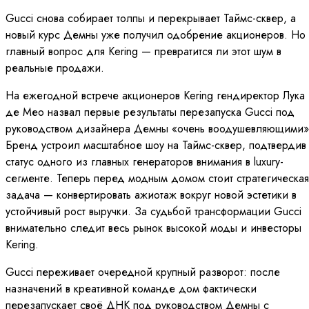
Gucci снова собирает толпы и перекрывает Таймс-сквер, а
новый курс Демны уже получил одобрение акционеров. Но
главный вопрос для Kering — превратится ли этот шум в
реальные продажи.
На ежегодной встрече акционеров Kering гендиректор Лука
де Мео назвал первые результаты перезапуска Gucci под
руководством дизайнера Демны «очень воодушевляющими»
Бренд устроил масштабное шоу на Таймс-сквер, подтвердив
статус одного из главных генераторов внимания в luxury-
сегменте. Теперь перед модным домом стоит стратегическая
задача — конвертировать ажиотаж вокруг новой эстетики в
устойчивый рост выручки. За судьбой трансформации Gucci
внимательно следит весь рынок высокой моды и инвесторы
Kering.
Gucci переживает очередной крупный разворот: после
назначений в креативной команде дом фактически
перезапускает своё ДНК под руководством Демны с