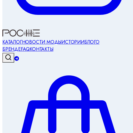
КАТАЛОГ
НОВОСТИ МОДЫ
ИСТОРИИ
БЛОГ
О
БРЕНДЕ
FAQ
КОНТАКТЫ