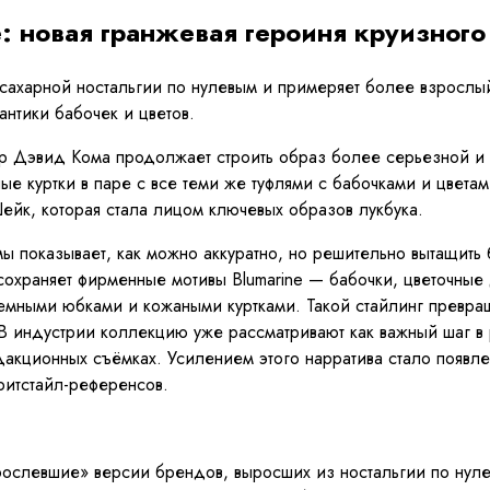
: новая гранжевая героиня круизного
т сахарной ностальгии по нулевым и примеряет более взросл
нтики бабочек и цветов.
р Дэвид Кома продолжает строить образ более серьезной и де
ые куртки в паре с все теми же туфлями с бабочками и цвета
ейк, которая стала лицом ключевых образов лукбука.
ы показывает, как можно аккуратно, но решительно вытащить
храняет фирменные мотивы Blumarine — бабочки, цветочные де
мными юбками и кожаными куртками. Такой стайлинг превращ
. В индустрии коллекцию уже рассматривают как важный шаг 
едакционных съёмках. Усилением этого нарратива стало появл
тритстайл-референсов.
зрослевшие» версии брендов, выросших из ностальгии по нуле