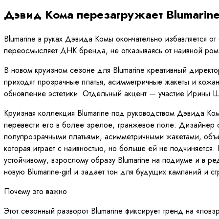
Дэвид Кома перезагружает Blumarine
Blumarine в руках Дэвида Комы окончательно избавляется о
переосмысляет ДНК бренда, не отказываясь от наивной рома
В новом круизном сезоне для Blumarine креативный директо
приходят прозрачные платья, асимметричные жакеты и кожан
обновление эстетики. Отдельный акцент — участие Ирины Ш
Круизная коллекция Blumarine под руководством Дэвида Ком
перевести его в более зрелое, гранжевое поле. Дизайнер со
полупрозрачными платьями, асимметричными жакетами, объе
которая играет с наивностью, но больше ей не подчиняется
устойчивому, взрослому образу Blumarine на подиуме и в р
новую Blumarine-girl и задает тон для будущих кампаний и с
Почему это важно
Этот сезонный разворот Blumarine фиксирует тренд на «пов