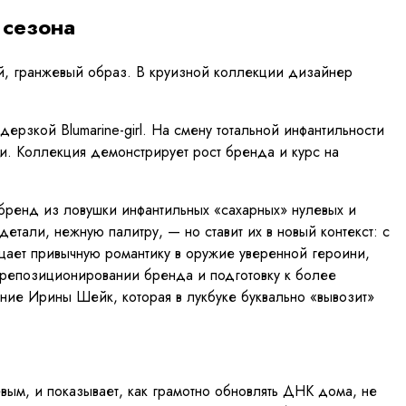
 сезона
ый, гранжевый образ. В круизной коллекции дизайнер
рзкой Blumarine-girl. На смену тотальной инфантильности
ми. Коллекция демонстрирует рост бренда и курс на
 бренд из ловушки инфантильных «сахарных» нулевых и
тали, нежную палитру, — но ставит их в новый контекст: с
ает привычную романтику в оружие уверенной героини,
в репозиционировании бренда и подготовку к более
ение Ирины Шейк, которая в лукбуке буквально «вывозит»
вым, и показывает, как грамотно обновлять ДНК дома, не