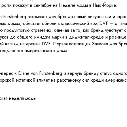
й роли покажут в сентябре на Неделе моды в Нью-Йорке.
 Furstenberg открывает для бренда новый визуальный и страт
упных домах, обещает обновить классический код DVF — от з
 продуктовую стратегию, отвечая за то, как бренд чувствует 
буков до общего имиджа марки в диджитал-среде и рознице
ий взгляд на архивы DVF. Первая коллекция Занкова для бре
егендарного американского дома.
интерес к Diane von Furstenberg и вернуть бренду статус одн
торской эстетикой влияет на расстановку сил среди америка
ская неделя моды