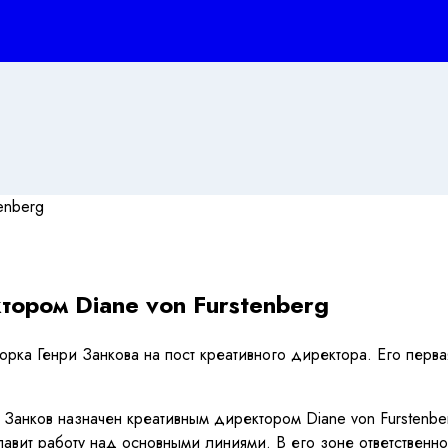
тором Diane von Furstenberg
Йорка Генри Занкова на пост креативного директора. Его пер
анков назначен креативным директором Diane von Furstenbe
вит работу над основными линиями. В его зоне ответственност