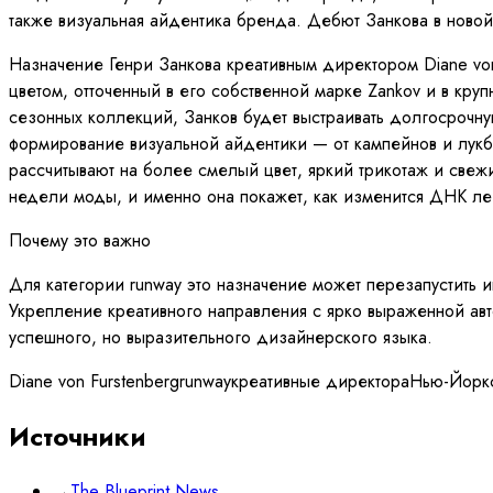
также визуальная айдентика бренда. Дебют Занкова в ново
Назначение Генри Занкова креативным директором Diane von
цветом, отточенный в его собственной марке Zankov и в кр
сезонных коллекций, Занков будет выстраивать долгосрочную
формирование визуальной айдентики — от кампейнов и лук
рассчитывают на более смелый цвет, яркий трикотаж и свеж
недели моды, и именно она покажет, как изменится ДНК л
Почему это важно
Для категории runway это назначение может перезапустить 
Укрепление креативного направления с ярко выраженной ав
успешного, но выразительного дизайнерского языка.
Diane von Furstenberg
runway
креативные директора
Нью-Йорк
Источники
→
The Blueprint News