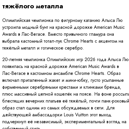
тяжёлого металла
Олимпийская чемпионка по фигурному катанию Алыса Лю
устроила модный бунт на красной дорожке American Music
Awards в Лас‑Вегасе. Вместо привычного гламура она
выбрала кастомный тотал‑лук Chrome Hearts с акцентом на
тяжёлый металл и готическое серебро.
20‑летняя чемпионка Олимпийских игр 2026 года Алыса Лю
появилась на красной дорожке American Music Awards в
Лас‑Вегасе в кастомном ансамбле Chrome Hearts. Образ
включал приталенный жакет и мини‑юбку, густо усыпанные
фирменными серебряными крестами и клинками бренда,
плюс массивный цепной кошелёк на поясе. На фоне россып
блестящих вечерних платьев её тяжёлый, почти панк‑роковы
образ стал одним из самых обсуждаемых в сети. Для
действующей амбассадорки Louis Vuitton этот выход
подчеркнул её независимый, экспериментальный взгляд на
собственный стиль.