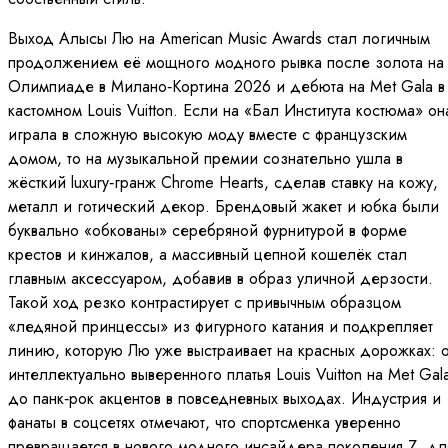
Выход Алысы Лю на American Music Awards стал логичным
продолжением её мощного модного рывка после золота на
Олимпиаде в Милано‑Кортина 2026 и дебюта на Met Gala в
кастомном Louis Vuitton. Если на «Бал Института костюма» он
играла в сложную высокую моду вместе с французским
домом, то на музыкальной премии сознательно ушла в
жёсткий luxury‑гранж Chrome Hearts, сделав ставку на кожу,
металл и готический декор. Брендовый жакет и юбка были
буквально «обкованы» серебряной фурнитурой в форме
крестов и кинжалов, а массивный цепной кошелёк стал
главным аксессуаром, добавив в образ уличной дерзости.
Такой ход резко контрастирует с привычным образцом
«ледяной принцессы» из фигурного катания и подкрепляет
линию, которую Лю уже выстраивает на красных дорожках: о
интеллектуально выверенного платья Louis Vuitton на Met Gal
до панк‑рок акцентов в повседневных выходах. Индустрия и
фанаты в соцсетях отмечают, что спортсменка уверенно
превращается в нового модного инсайдера поколения Z, дл