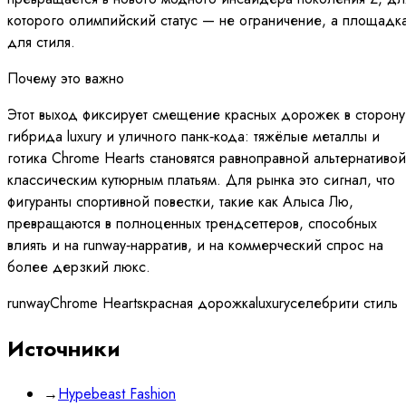
которого олимпийский статус — не ограничение, а площадк
для стиля.
Почему это важно
Этот выход фиксирует смещение красных дорожек в сторону
гибрида luxury и уличного панк‑кода: тяжёлые металлы и
готика Chrome Hearts становятся равноправной альтернативой
классическим кутюрным платьям. Для рынка это сигнал, что
фигуранты спортивной повестки, такие как Алыса Лю,
превращаются в полноценных трендсеттеров, способных
влиять и на runway‑нарратив, и на коммерческий спрос на
более дерзкий люкс.
runway
Chrome Hearts
красная дорожка
luxury
селебрити стиль
Источники
→
Hypebeast Fashion