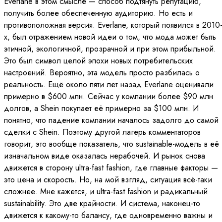
Everlane в этом смысле — способ подтянуть репутацию,
получить более обеспеченную аудиторию. Но есть и
противоположная версия. Everlane, который появился в 2010
х, был отражением новой идеи о том, что мода может быть
этичной, экологичной, прозрачной и при этом прибыльной.
Это был символ целой эпохи новых потребительских
настроений. Вероятно, эта модель просто разбилась о
реальность. Ещё около пяти лет назад Everlane оценивали
примерно в $600 млн. Сейчас у компании более $90 млн
долгов, а Shein покупает её примерно за $100 млн. И
понятно, что падение компании началось задолго до самой
сделки с Shein. Поэтому другой лагерь комментаторов
говорит, это вообще показатель, что sustainable-модель в её
изначальном виде оказалась нерабочей. И рынок снова
движется в сторону ultra-fast fashion, где главные факторы —
это цена и скорость. Но, на мой взгляд, ситуация всё-таки
сложнее. Мне кажется, и ultra-fast fashion и радикальный
sustainability. Это две крайности. И система, наконец-то
движется к какому-то балансу, где одновременно важны и