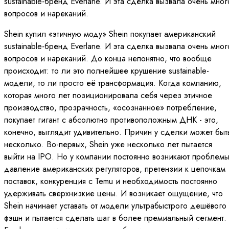
sustainable-бренд Everlane. И эта сделка вызвала очень мног
вопросов и нареканий.
Shein купил «этичную моду» Shein покупает американский
sustainable-бренд Everlane. И эта сделка вызвала очень мног
вопросов и нареканий. До конца непонятно, что вообще
происходит: то ли это полнейшее крушение sustainable-
модели, то ли просто её трансформация. Когда компанию,
которая много лет позиционировала себя через этичное
производство, прозрачность, «осознанное» потребление,
покупает гигант с абсолютно противоположным ДНК - это,
конечно, выглядит удивительно. Причин у сделки может быт
несколько. Во-первых, Shein уже несколько лет пытается
выйти на IPO. Но у компании постоянно возникают проблемы
давление американских регуляторов, претензии к цепочкам
поставок, конкуренция с Temu и необходимость постоянно
удерживать сверхнизкие цены. И возникает ощущение, что
Shein начинает уставать от модели ультрабыстрого дешёвого
фэшн и пытается сделать шаг в более премиальный сегмент.