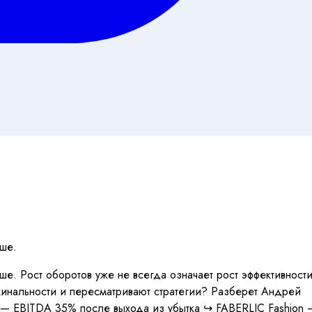
ьше.
е. Рост оборотов уже не всегда означает рост эффективност
инальности и пересматривают стратегии? Разберет Андрей
a — EBITDA 35% после выхода из убытка ↪️ FABERLIC Fashion 