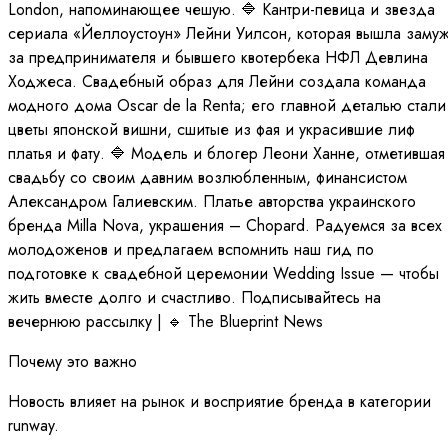
London, напоминающее чешую. 🔷 Кантри-певица и звезда
сериала «Йеллоустоун» Лейни Уилсон, которая вышла заму
за предпринимателя и бывшего квотербека НФЛ Девлина
Ходжеса. Свадебный образ для Лейни создала команда
модного дома Oscar de la Renta; его главной деталью стали
цветы японской вишни, сшитые из фая и украсившие лиф
платья и фату. 🔷 Модель и блогер Леони Ханне, отметившая
свадьбу со своим давним возлюбленным, финансистом
Александром Галиевским. Платье авторства украинского
бренда Milla Nova, украшения – Chopard. Радуемся за всех
молодоженов и предлагаем вспомнить наш гид по
подготовке к свадебной церемонии Wedding Issue — чтобы
жить вместе долго и счастливо. Подписывайтесь на
вечернюю рассылку | 🔹 The Blueprint News
Почему это важно
Новость влияет на рынок и восприятие бренда в категории
runway.