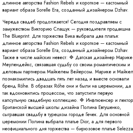
длинное авторства Fashion Rebels и короткое — кастомный
вариант образа Sorelle Era, созданный дизайнером Dzhav.
Череда свадеб продолжается! Сегодня поздравляем с
замужеством Викторию Слащук — руководителя продакшна
The Blueprint. Для торжества Вика выбрала два платья:
длинное авторства Fashion Rebels и короткое — кастомный
вариант образа Sorelle Era, созданный дизайнером Dzhav.
Также в числе майских невест: 🔷 Датская дизайнер Марике
Меулендейкс, связавшая судьбу со своим романтическим и
деловым партнером Майкелем Вейерсом. Марике и Майкел
познакомились двадцать пять лет назад и вместе основали
бренд Róhe. В образах Róhe они и были на церемонии, да
так вдохновились процессом, что запустили первую
капсульную свадебную коллекцию. 🔷 Инфлюенсер и лекто
Британской высшей школы дизайна Полина Евтушенко,
сыгравшая свадьбу в турецком городе Гечек. Для основной
церемонии Полина выбрала платье Dior, а для первого
неофициального дня торжества — бирюзовое платье Selezza