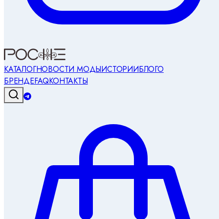
КАТАЛОГ
НОВОСТИ МОДЫ
ИСТОРИИ
БЛОГ
О
БРЕНДЕ
FAQ
КОНТАКТЫ