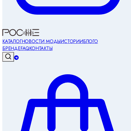
КАТАЛОГ
НОВОСТИ МОДЫ
ИСТОРИИ
БЛОГ
О
БРЕНДЕ
FAQ
КОНТАКТЫ