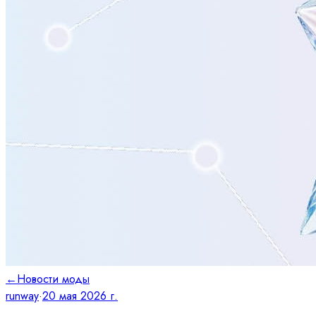
←
Новости моды
runway
·
20 мая 2026 г.